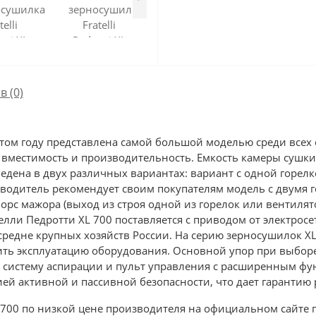
в (0)
в этом году представлена самой большой моделью среди все
вместимость и производительность. Емкость камеры сушки 
едена в двух различных вариантах: вариант с одной горелк
изводитель рекомендует своим покупателям модель с двумя
орс мажора (выход из строя одной из горелок или вентилято
лли Педротти XL 700 поставляется с приводом от электрос
 средне крупных хозяйств России. На серию зерносушилок X
чить эксплуатацию оборудования. Основной упор при выбор
но систему аспирации и пульт управления с расширенным 
ией активной и пассивной безопасности, что дает гарантию 
XL 700 по низкой цене производителя на официальном сайте 