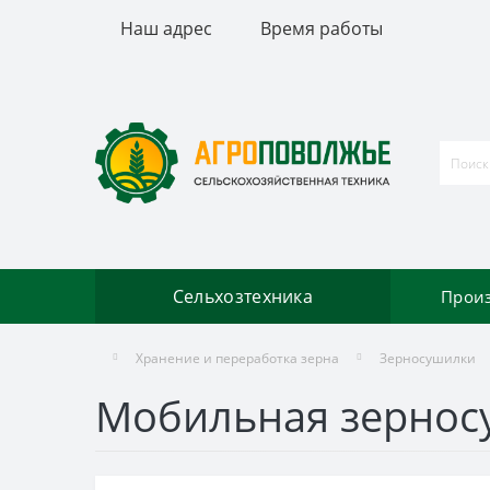
Наш адрес
Время работы
Сельхозтехника
Прои
Хранение и переработка зерна
Зерносушилки
Мобильная зерносуш