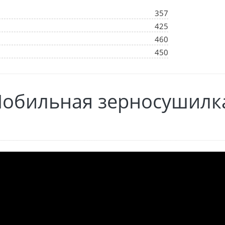
357
425
460
450
бильная зерносушилка Fr