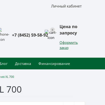
Личный кабинет
Цена по
0
запросу
+7 (8452) 59-58-92
Оформить
заказ
Блог
Доставка
Финансирование
tti XL 700
L 700