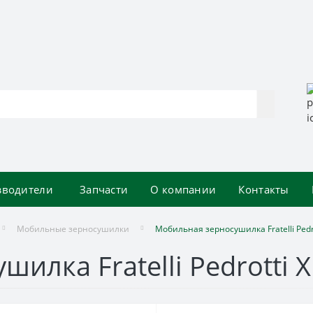
зводители
Запчасти
О компании
Контакты
Мобильные зерносушилки
Мобильная зерносушилка Fratelli Pedro
илка Fratelli Pedrotti X