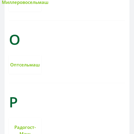
Миллеровосельмаш
О
Оптсельмаш
Р
Радогост-
Маш