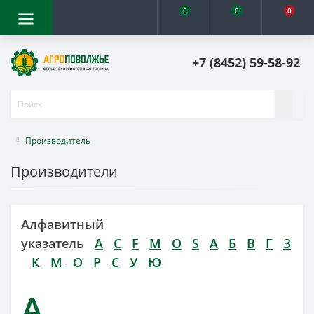
0
0
0
+7 (8452) 59-58-92
Производитель
Производители
Алфавитный
указатель
A
C
F
M
O
S
А
Б
В
Г
З
К
М
О
Р
С
У
Ю
A