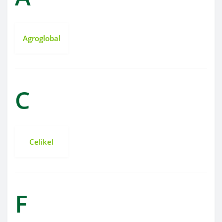
Agroglobal
C
Celikel
F