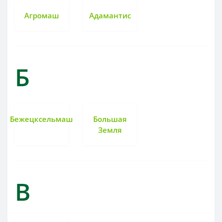
Агромаш
Адамантис
Б
Бежецксельмаш
Большая
Земля
В