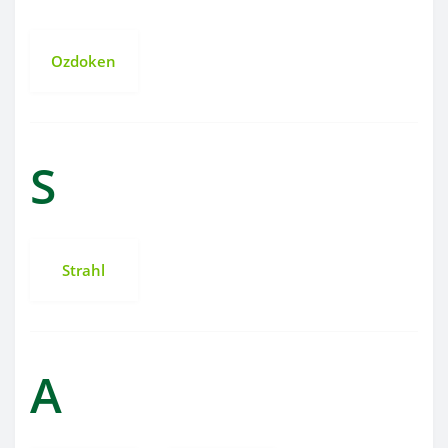
Ozdoken
S
Strahl
А