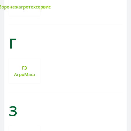
Воронежагротехсервис
Г
ГЗ
АгроМаш
З