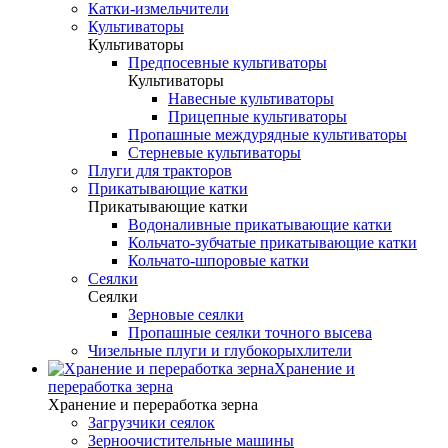
Катки-измельчители
Культиваторы
Культиваторы
Предпосевные культиваторы
Культиваторы
Навесные культиваторы
Прицепные культиваторы
Пропашные междурядные культиваторы
Стерневые культиваторы
Плуги для тракторов
Прикатывающие катки
Прикатывающие катки
Водоналивные прикатывающие катки
Кольчато-зубчатые прикатывающие катки
Кольчато-шпоровые катки
Сеялки
Сеялки
Зерновые сеялки
Пропашные сеялки точного высева
Чизельные плуги и глубокорыхлители
Хранение и
переработка зерна
Хранение и переработка зерна
Загрузчики сеялок
Зерноочистительные машины