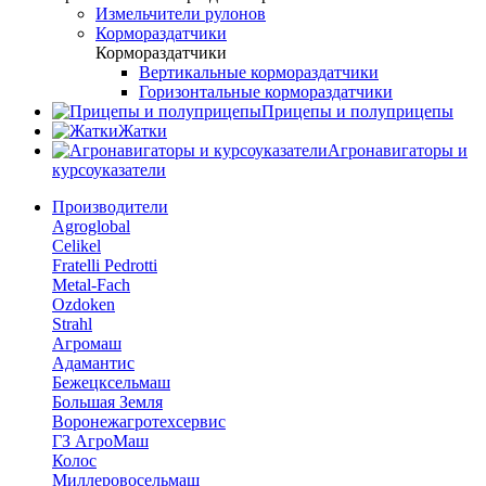
Измельчители рулонов
Кормораздатчики
Кормораздатчики
Вертикальные кормораздатчики
Горизонтальные кормораздатчики
Прицепы и полуприцепы
Жатки
Агронавигаторы и
курсоуказатели
Производители
Agroglobal
Celikel
Fratelli Pedrotti
Metal-Fach
Ozdoken
Strahl
Агромаш
Адамантис
Бежецксельмаш
Большая Земля
Воронежагротехсервис
ГЗ АгроМаш
Колос
Миллеровосельмаш