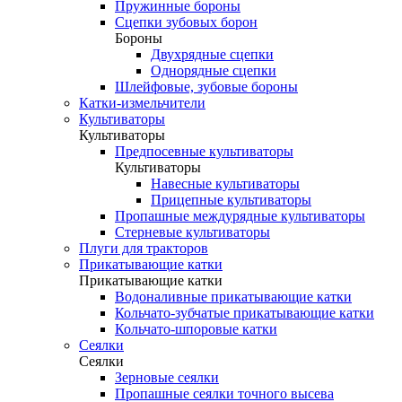
Пружинные бороны
Сцепки зубовых борон
Бороны
Двухрядные сцепки
Однорядные сцепки
Шлейфовые, зубовые бороны
Катки-измельчители
Культиваторы
Культиваторы
Предпосевные культиваторы
Культиваторы
Навесные культиваторы
Прицепные культиваторы
Пропашные междурядные культиваторы
Стерневые культиваторы
Плуги для тракторов
Прикатывающие катки
Прикатывающие катки
Водоналивные прикатывающие катки
Кольчато-зубчатые прикатывающие катки
Кольчато-шпоровые катки
Сеялки
Сеялки
Зерновые сеялки
Пропашные сеялки точного высева