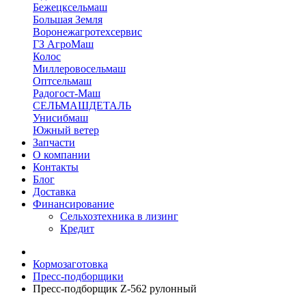
Бежецксельмаш
Большая Земля
Воронежагротехсервис
ГЗ АгроМаш
Колос
Миллеровосельмаш
Оптсельмаш
Радогост-Маш
СЕЛЬМАШДЕТАЛЬ
Унисибмаш
Южный ветер
Запчасти
О компании
Контакты
Блог
Доставка
Финансирование
Сельхозтехника в лизинг
Кредит
Кормозаготовка
Пресс-подборщики
Пресс-подборщик Z-562 рулонный