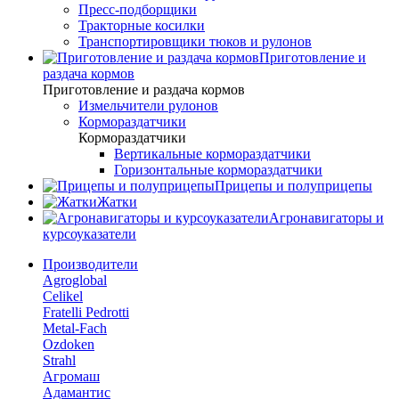
Пресс-подборщики
Тракторные косилки
Транспортировщики тюков и рулонов
Приготовление и
раздача кормов
Приготовление и раздача кормов
Измельчители рулонов
Кормораздатчики
Кормораздатчики
Вертикальные кормораздатчики
Горизонтальные кормораздатчики
Прицепы и полуприцепы
Жатки
Агронавигаторы и
курсоуказатели
Производители
Agroglobal
Celikel
Fratelli Pedrotti
Metal-Fach
Ozdoken
Strahl
Агромаш
Адамантис