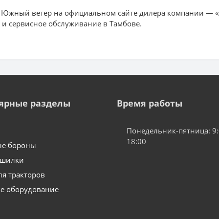
 Южный ветер на официальном сайте дилера компании — «
а и сервисное обслуживание в Тамбове.
ярные разделы
Время работы
Понедельник-пятница: 9:
18:00
ые бороны
ушилки
ля тракторов
е оборудование