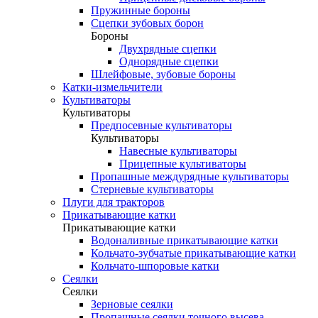
Пружинные бороны
Сцепки зубовых борон
Бороны
Двухрядные сцепки
Однорядные сцепки
Шлейфовые, зубовые бороны
Катки-измельчители
Культиваторы
Культиваторы
Предпосевные культиваторы
Культиваторы
Навесные культиваторы
Прицепные культиваторы
Пропашные междурядные культиваторы
Стерневые культиваторы
Плуги для тракторов
Прикатывающие катки
Прикатывающие катки
Водоналивные прикатывающие катки
Кольчато-зубчатые прикатывающие катки
Кольчато-шпоровые катки
Сеялки
Сеялки
Зерновые сеялки
Пропашные сеялки точного высева