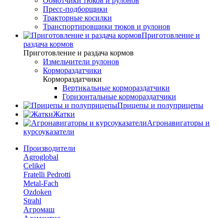
Обмотчики тюков и рулонов
Пресс-подборщики
Тракторные косилки
Транспортировщики тюков и рулонов
Приготовление и
раздача кормов
Приготовление и раздача кормов
Измельчители рулонов
Кормораздатчики
Кормораздатчики
Вертикальные кормораздатчики
Горизонтальные кормораздатчики
Прицепы и полуприцепы
Жатки
Агронавигаторы и
курсоуказатели
Производители
Agroglobal
Celikel
Fratelli Pedrotti
Metal-Fach
Ozdoken
Strahl
Агромаш