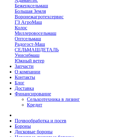
Адамантис
Бежецксельмаш
Большая Земля
Воронежагротехсервис
ГЗ АгроМаш
Колос
Миллеровосельмаш
Оптсельмаш
Радогост-Маш
СЕЛЬМАШДЕТАЛЬ
Унисибмаш
Южный ветер
Запчасти
О компании
Контакты
Блог
Доставка
Финансирование
Сельхозтехника в лизинг
Кредит
Почвообработка и посев
Бороны
Дисковые бороны