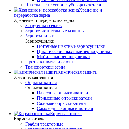
Чизельные плуги и глубокорыхлители
Хранение и
переработка зерна
Хранение и переработка зерна
Загрузчики сеялок
Зерноочистительные машины
Зерносушилки
Зерносушилки
Поточные шахтные зерносушилки
Циклические шахтные зерносушилки
Мобильные зерносушилки
Протравливатели семян
Транспортеры зерна
Химическая защита
Химическая защита
Опрыскиватели
Опрыскиватели
Навесные опрыскиватели
Прицепные опрыскиватели
Садовые опрыскиватели
Самоходные опрыскиватели
Кормозаготовка
Кормозаготовка
Грабли тракторные