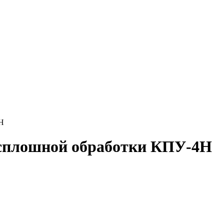
Н
 сплошной обработки КПУ-4Н