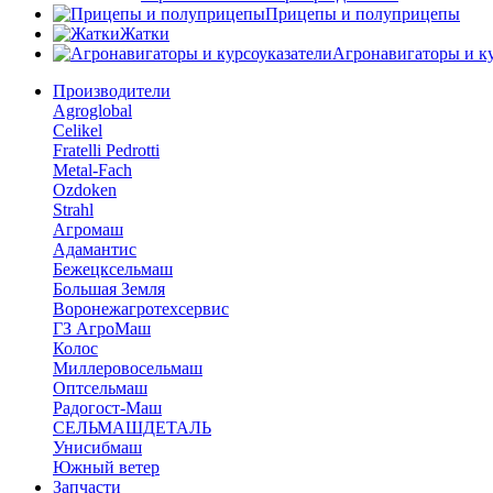
Прицепы и полуприцепы
Жатки
Агронавигаторы и ку
Производители
Agroglobal
Celikel
Fratelli Pedrotti
Metal-Fach
Ozdoken
Strahl
Агромаш
Адамантис
Бежецксельмаш
Большая Земля
Воронежагротехсервис
ГЗ АгроМаш
Колос
Миллеровосельмаш
Оптсельмаш
Радогост-Маш
СЕЛЬМАШДЕТАЛЬ
Унисибмаш
Южный ветер
Запчасти