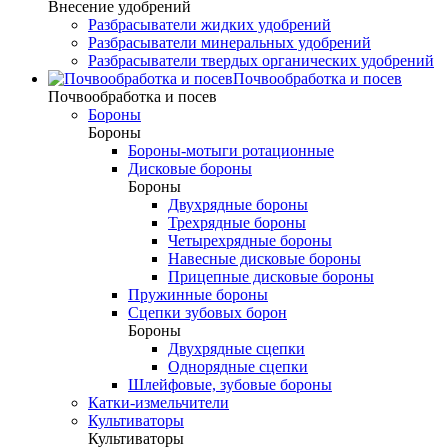
Внесение удобрений
Разбрасыватели жидких удобрений
Разбрасыватели минеральных удобрений
Разбрасыватели твердых органических удобрений
Почвообработка и посев
Почвообработка и посев
Бороны
Бороны
Бороны-мотыги ротационные
Дисковые бороны
Бороны
Двухрядные бороны
Трехрядные бороны
Четырехрядные бороны
Навесные дисковые бороны
Прицепные дисковые бороны
Пружинные бороны
Сцепки зубовых борон
Бороны
Двухрядные сцепки
Однорядные сцепки
Шлейфовые, зубовые бороны
Катки-измельчители
Культиваторы
Культиваторы