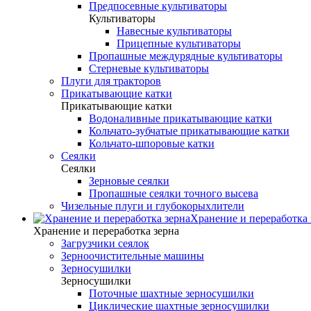
Предпосевные культиваторы
Культиваторы
Навесные культиваторы
Прицепные культиваторы
Пропашные междурядные культиваторы
Стерневые культиваторы
Плуги для тракторов
Прикатывающие катки
Прикатывающие катки
Водоналивные прикатывающие катки
Кольчато-зубчатые прикатывающие катки
Кольчато-шпоровые катки
Сеялки
Сеялки
Зерновые сеялки
Пропашные сеялки точного высева
Чизельные плуги и глубокорыхлители
Хранение и переработка 
Хранение и переработка зерна
Загрузчики сеялок
Зерноочистительные машины
Зерносушилки
Зерносушилки
Поточные шахтные зерносушилки
Циклические шахтные зерносушилки